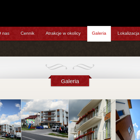
 nas
Cennik
Atrakcje w okolicy
Galeria
Lokalizacja
Galeria